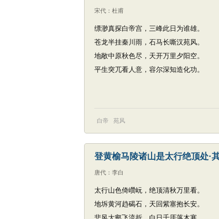
宋代
：
杜甫
缥渺真探白帝宫，三峰此日为谁雄。
苍龙半挂秦川雨，石马长嘶汉苑风。
地敞中原秋色尽，天开万里夕阳空。
平生突兀看人意，容尔深知造化功。
白帝
苑风
登黄榆马陵诸山是太行绝顶处·
唐代
：
李白
太行山色倚巑岏，绝顶清秋万里看。
地坼黄河趋碣石，天回紫塞抱长安。
悲风大壑飞流折，白日千厓落木寒。