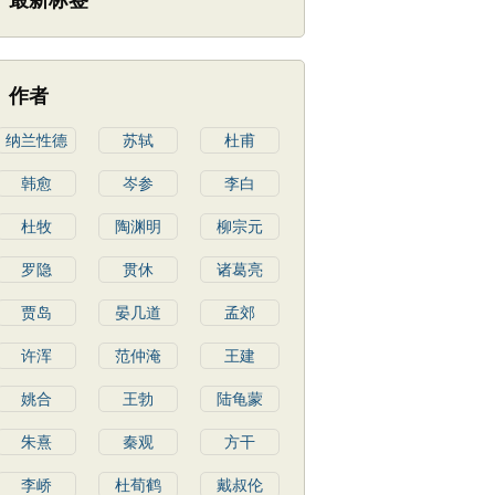
最新标签
作者
纳兰性德
苏轼
杜甫
韩愈
岑参
李白
杜牧
陶渊明
柳宗元
罗隐
贯休
诸葛亮
贾岛
晏几道
孟郊
许浑
范仲淹
王建
姚合
王勃
陆龟蒙
朱熹
秦观
方干
李峤
杜荀鹤
戴叔伦