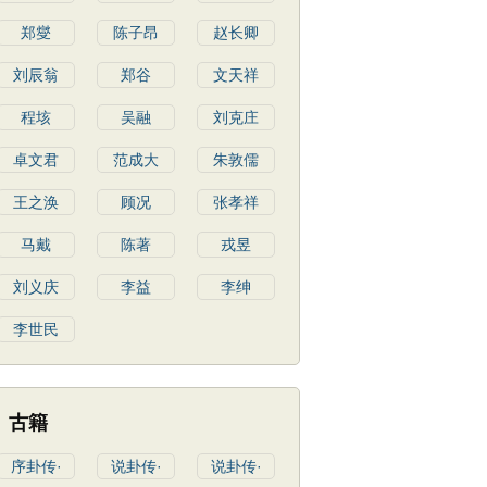
郑燮
陈子昂
赵长卿
刘辰翁
郑谷
文天祥
程垓
吴融
刘克庄
卓文君
范成大
朱敦儒
王之涣
顾况
张孝祥
马戴
陈著
戎昱
刘义庆
李益
李绅
李世民
古籍
序卦传·
说卦传·
说卦传·