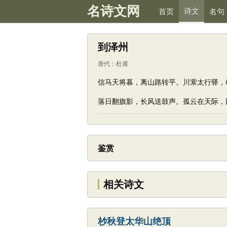
名诗文网
诗文
首页
名句
到泽州
唐代
：
杜甫
信马天将暮，离山路转平。川萦太行驿，
落日翻旗影，长风送鼓声。孤云在天际，
鉴赏
相关诗文
杪秋登太华山绝顶