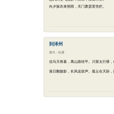
向夕振衣来朔雨，关门萧瑟罢凭栏。
到泽州
唐代
：
杜甫
信马天将暮，离山路转平。川萦太行驿，
落日翻旗影，长风送鼓声。孤云在天际，