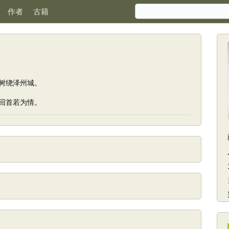
作者
古籍
树绕泽州城。
回首若为情。