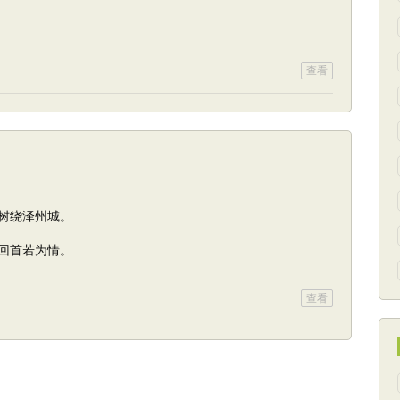
查看
树绕泽州城。
回首若为情。
查看