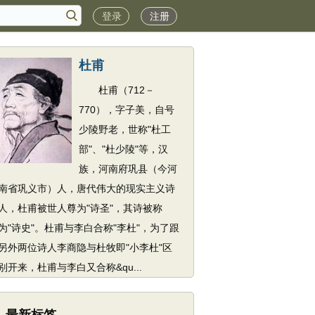
登录
注册
杜甫
杜甫（712－
770），字子美，自号
少陵野老，世称"杜工
部"、"杜少陵"等，汉
族，河南府巩县（今河
南省巩义市）人，唐代伟大的现实主义诗
人，杜甫被世人尊为"诗圣"，其诗被称
为"诗史"。杜甫与李白合称"李杜"，为了跟
另外两位诗人李商隐与杜牧即"小李杜"区
别开来，杜甫与李白又合称&qu...